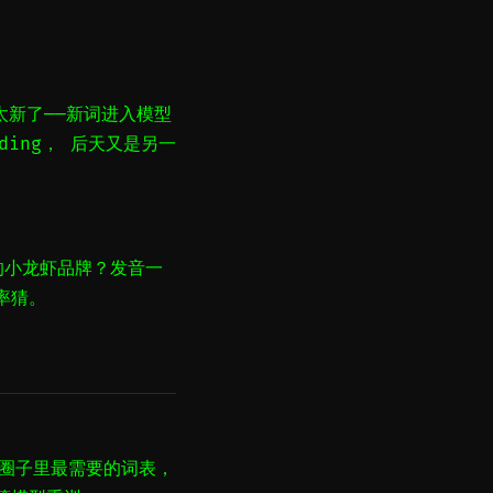
太新了——新词进入模型
ding， 后天又是另一
的小龙虾品牌？发音一
率猜。
个圈子里最需要的词表，